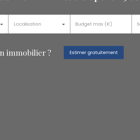
Localisation
Budget max (€)
S
en immobilier ?
Estimer gratuitement