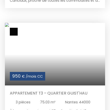
Canclaux, proche de toutes les commodités et du
stable. Disponible dès à présent
chronobus. Dans une résidence agréable avec
ascenseur, appartement offrant entrée avec
dressing, cuisine aménagée ouverte sur pièce de
vie avec balcon, chambre avec grand meuble
dressing, salle d'eau avec double vasque, W. C
indépendant Grenier. Zone libre de stationnement
(rotation) Eau et chauffage inclus dans les
charges.
950
€ /mois CC
APPARTEMENT T3 – QUARTIER GUIST'HAU
3
pièces
75.03
m²
Nantes 44000