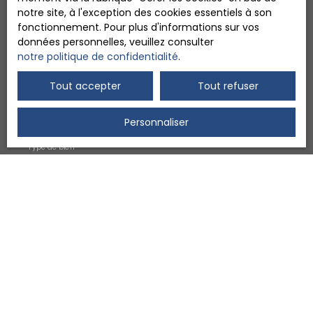
notre site, à l'exception des cookies essentiels à son
Prénom
fonctionnement. Pour plus d'informations sur vos
données personnelles, veuillez consulter
Nom
notre politique de confidentialité
.
Tout accepter
Tout refuser
Email
Type d'offre
Personnaliser
Location
Type de bien
Appartement
Localisation
Loyer max (€/mois)
Surface min (m²)
Pièces min