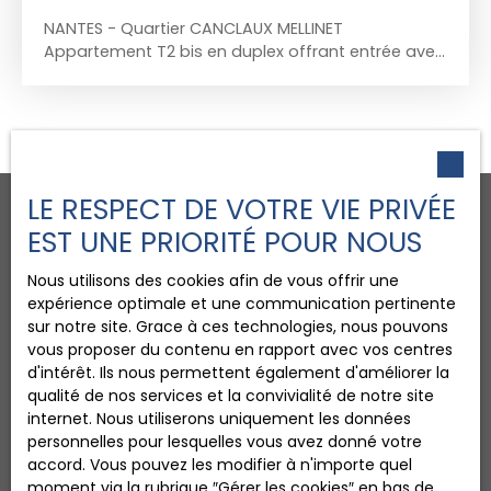
NANTES - Quartier CANCLAUX MELLINET
Appartement T2 bis en duplex offrant entrée avec
placard, séjour sur grand balcon sans vis à vis,
coin cuisine équipé et aménagée , bureau ou
pièce de couchage, dressing, salle de bains, WC
indépendant. A l'étage : 1 chambre Garage fermé
LE RESPECT DE VOTRE VIE PRIVÉE
EST UNE PRIORITÉ POUR NOUS
Nous utilisons des cookies afin de vous offrir une
En quête du bien de vos
expérience optimale et une communication pertinente
rêves ?
sur notre site. Grace à ces technologies, nous pouvons
vous proposer du contenu en rapport avec vos centres
d'intérêt. Ils nous permettent également d'améliorer la
Complétez le formulaire ci-dessous pour recevoir
qualité de nos services et la convivialité de notre site
par mail toutes nos annonces correspondant à
internet. Nous utiliserons uniquement les données
vos critères de recherche.
personnelles pour lesquelles vous avez donné votre
accord. Vous pouvez les modifier à n'importe quel
moment via la rubrique ″Gérer les cookies″ en bas de