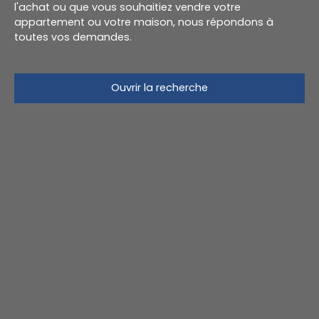
l'achat ou que vous souhaitiez vendre votre
appartement ou votre maison, nous répondons à
toutes vos demandes.
Ouvrir la recherche
Type d'offre
Location
Type de bien
Appartement
Localisation
Loyer max (€/mois)
Surface min (m²)