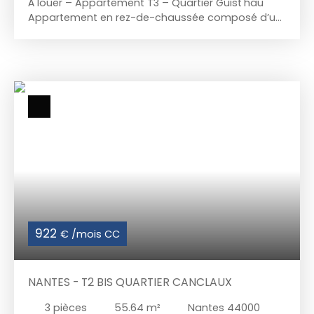
À louer – Appartement T3 – Quartier Guist'hau
Appartement en rez-de-chaussée composé d’un
grand séjour, une chambre de 10. 73m2 et 1 pièce
de couchage 8. 75m2, ainsi qu'une cuisine neuve,
aménagée et équipée (plaque électrique et
hotte). Une salle de bains et un WC indépendant.
Placards dans le couloir. Cave en sous-sol sur
terre battue. Proche des commerces, des
transports et des commodités, cet appartement
est idéal pour un cadre de vie pratique et
confortable. Chauffage individuel électrique.
Disponible dès à présent.
922
€ /mois CC
NANTES - T2 BIS QUARTIER CANCLAUX
3
pièces
55.64
m²
Nantes 44000