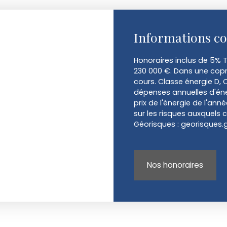
Informations c
Honoraires inclus de 5% T
230 000 €. Dans une copr
cours. Classe énergie D,
dépenses annuelles d'éne
prix de l'énergie de l'ann
sur les risques auxquels c
Géorisques : georisques.g
Nos honoraires