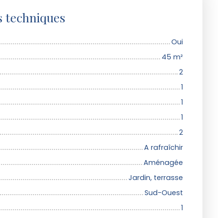
s techniques
Oui
45
m²
2
1
1
1
2
A rafraîchir
Aménagée
Jardin, terrasse
Sud-Ouest
1