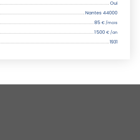
Oui
Nantes 44000
85
€ /mois
1 500
€ /an
1931