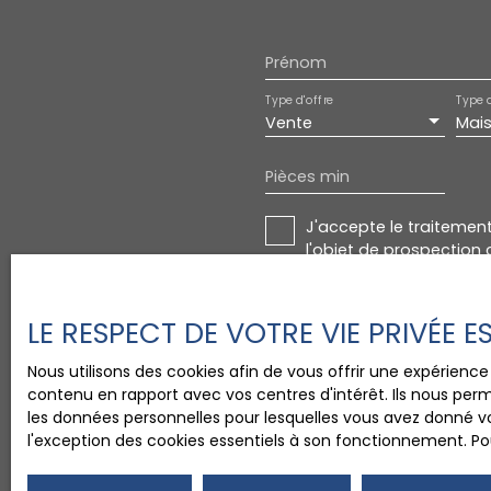
Prénom
Type d'offre
Type 
Vente
Mai
Pièces min
J'accepte le traitemen
l'objet de prospection 
d'opposition au démarc
Internet www.bloctel.go
LE RESPECT DE VOTRE VIE PRIVÉE 
Société Worldline, Servic
Nous utilisons des cookies afin de vous offrir une expérien
Pour en savoir plus sur
contenu en rapport avec vos centres d'intérêt. Ils nous perm
confidentialité
.
les données personnelles pour lesquelles vous avez donné vo
l'exception des cookies essentiels à son fonctionnement. Pou