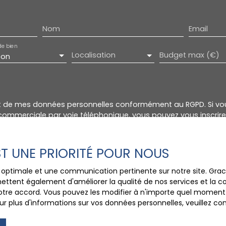
Nom
Email
de bien
Localisation
Budget max (€)
son
t de mes données personnelles conformément au RGPD. Si vou
commerciale par voie téléphonique, vous pouvez vous inscrire 
hage téléphonique, prévu par l'article L223-1 du code de la c
uv.fr ou par courrier adressé à :
EST UNE PRIORITÉ POUR NOUS
e Bloctel, CS 61311, 41013 BLOIS CEDEX.
ce optimale et une communication pertinente sur notre site. Gr
 le traitement de vos données personnelles, veuillez consulter
ettent également d'améliorer la qualité de nos services et la con
tre accord. Vous pouvez les modifier à n'importe quel moment via
r plus d'informations sur vos données personnelles, veuillez co
Recevoir des annonces