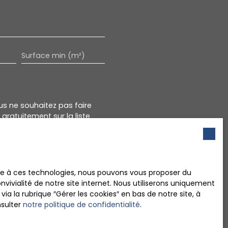
Surface min (m²)
s ne souhaitez pas faire
gratuitement sur la liste
onsommation, sur le site
ace à ces technologies, nous pouvons vous proposer du
 notre
politique de
vivialité de notre site internet. Nous utiliserons uniquement
 la rubrique ″Gérer les cookies″ en bas de notre site, à
nsulter
notre politique de confidentialité
.