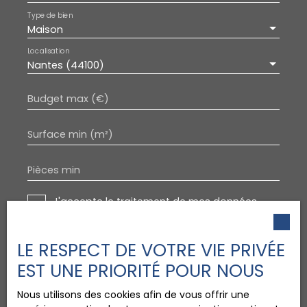
Type de bien
Maison
Localisation
Nantes (44100)
Budget max (€)
Surface min (m²)
Pièces min
J'accepte le traitement de mes données
personnelles conformément au RGPD. Si vous
ne souhaitez pas faire l'objet de prospection
commerciale par voie téléphonique, vous
LE RESPECT DE VOTRE VIE PRIVÉE
pouvez vous inscrire gratuitement sur la liste
EST UNE PRIORITÉ POUR NOUS
d'opposition au démarchage téléphonique,
prévu par l'article L223-1 du code de la
Nous utilisons des cookies afin de vous offrir une
consommation, sur le site Internet