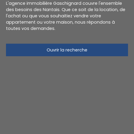
L'agence immobilière Gaschignard couvre l'ensemble
des besoins des Nantais. Que ce soit de la location, de
l'achat ou que vous souhaitiez vendre votre
appartement ou votre maison, nous répondons à
toutes vos demandes.
Ouvrir la recherche
Type d'offre
Vente
Type de bien
Maison
Localisation
Nantes (44100)
Budget max (€)