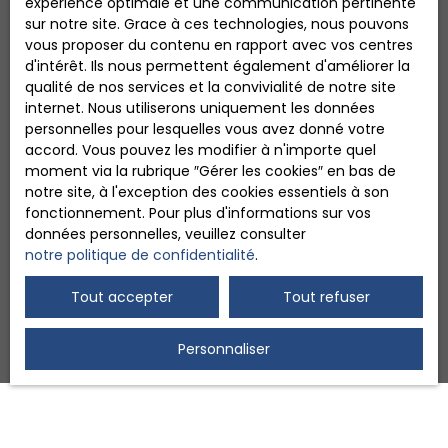
expérience optimale et une communication pertinente
www.bloctel.gouv.fr ou par courrier adressé à
sur notre site. Grace à ces technologies, nous pouvons
:
vous proposer du contenu en rapport avec vos centres
d'intérêt. Ils nous permettent également d'améliorer la
Société Worldline, Service Bloctel, CS 61311,
qualité de nos services et la convivialité de notre site
41013 BLOIS CEDEX.
internet. Nous utiliserons uniquement les données
personnelles pour lesquelles vous avez donné votre
Pour en savoir plus sur le traitement de vos
accord. Vous pouvez les modifier à n'importe quel
données personnelles, veuillez consulter
moment via la rubrique ″Gérer les cookies″ en bas de
notre
politique de confidentialité
.
notre site, à l'exception des cookies essentiels à son
fonctionnement. Pour plus d'informations sur vos
données personnelles, veuillez consulter
Recevoir des annonces
notre politique de confidentialité
.
Tout accepter
Tout refuser
Personnaliser