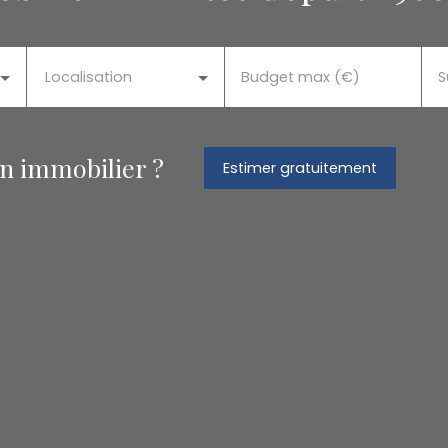
Localisation
Budget max (€)
S
en immobilier ?
Estimer gratuitement