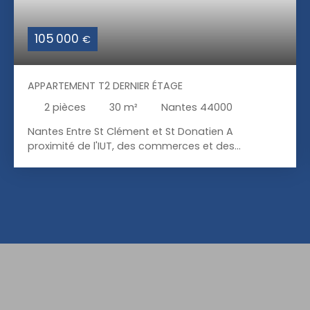
105 000
€
APPARTEMENT T2 DERNIER ÉTAGE
2
pièces
30
m²
Nantes 44000
Nantes Entre St Clément et St Donatien A
proximité de l'IUT, des commerces et des
transports, au 3ème et dernier étage d'une petite
copropriété , appartement T2 de 30 m2 à
rafraichir. Situation exceptionnelle ! Contact :
Franck LE GALL 036 59 68 27 04