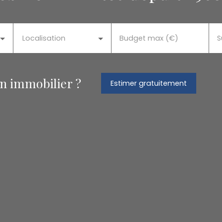
Localisation
Budget max (€)
S
en immobilier ?
Estimer gratuitement